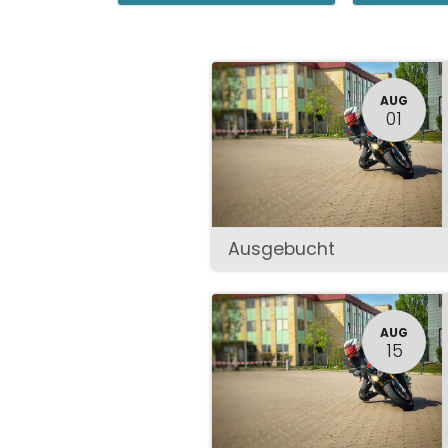
AUG
01
Ausgebucht
AUG
15