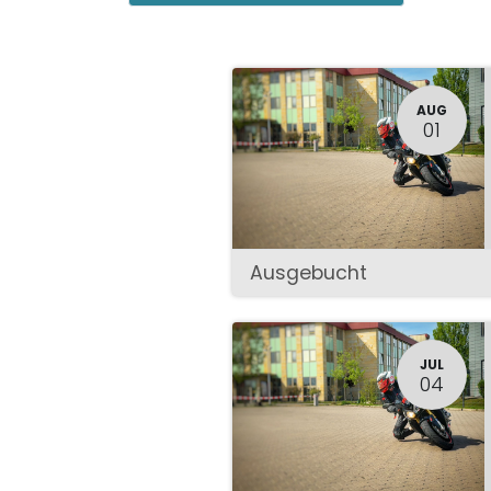
AUG
01
Ausgebucht
JUL
04